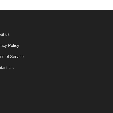
ut us
vacy Policy
ms of Service
tact Us