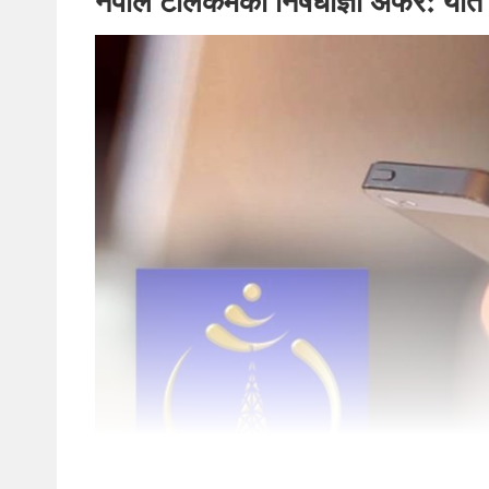
नेपाल टेलिकमको निषेधाज्ञा अफर: यति