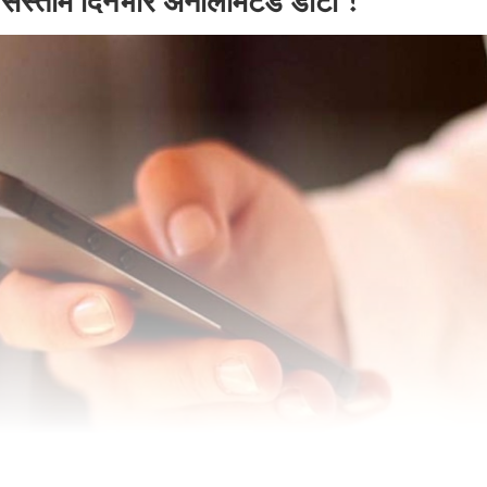
 सस्तोमै दिनभरि अनलिमिटेड डाटा !