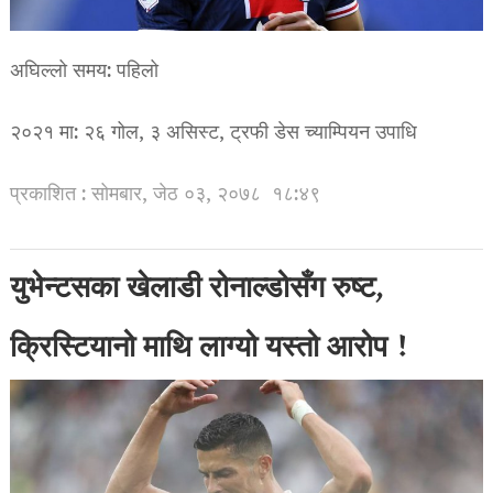
अघिल्लो समय: पहिलो
२०२१ मा: २६ गोल, ३ असिस्ट, ट्रफी डेस च्याम्पियन उपाधि
प्रकाशित : सोमबार, जेठ ०३, २०७८
१८:४९
युभेन्टसका खेलाडी रोनाल्डोसँग रुष्ट,
क्रिस्टियानो माथि लाग्यो यस्तो आरोप !