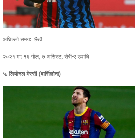
अघिल्लो समय: छैठौं
२०२१ मा: १६ गोल, ७ असिस्ट, सेरी-ए उपाधि
५. लियोनल मेस्सी (बार्सिलोना)