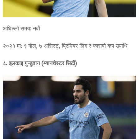
अघिल्लो समय: नवौं
२०२१ मा: ९ गोल, ७ असिस्ट, प्रिमियर लिग र काराबो कप उपाधि
८. इलकाइ गुन्डुवान (म्यानचेस्टर सिटी)