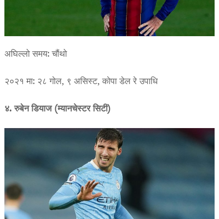
अघिल्लो समय: चौंथो
२०२१ मा: २८ गोल, ९ असिस्ट, कोपा डेल रे उपाधि
४. रुबेन डियाज (म्यानचेस्टर सिटी)