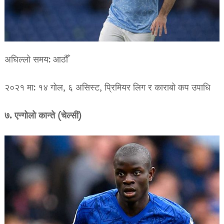
अघिल्लो समय: आठौँ
२०२१ मा: १४ गोल, ६ असिस्ट, प्रिमियर लिग र काराबो कप उपाधि
७. एन्गोलो कान्ते (चेल्सी)