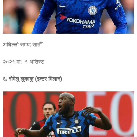
अघिल्लो समय: सातौँ
२०२१ मा: १ असिस्ट
६. रोमेलु लुकाकु (इन्टर मिलान)