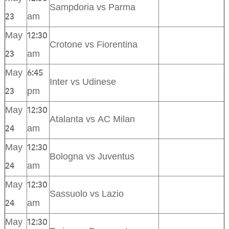
Sampdoria vs Parma
23
am
May
12:30
Crotone vs Fiorentina
23
am
May
6:45
Inter vs Udinese
23
pm
May
12:30
Atalanta vs AC Milan
24
am
May
12:30
Bologna vs Juventus
24
am
May
12:30
Sassuolo vs Lazio
24
am
May
12:30