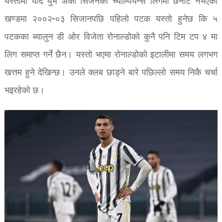
यस्तोमा यदि युभे अर्को सिजनको च्याम्पियन्स लिगमा छनौट नभएको
खण्डमा २००२-०३ सिजानपछि पहिलो पटक यस्तो हुनेछ कि ५
पटकका ब्यालुन डी ओर विजेता रोनाल्डोको कुनै पनि टिम टप ४ मा
लिग समाप्त गर्ने छैन। यस्तो भएमा रोनाल्डोको इटालीमा समय लगभग
खत्तम हुने देखिन्छ। उनले क्लब छाड्ने बारे पछिल्लो समय निकै चर्चा
भइरहेको छ।