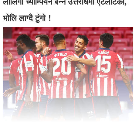
लालिगा च्याम्पियन बन्ने उत्तरार्धमा एटलेटिको,
भोलि लाग्दै टुंगो !