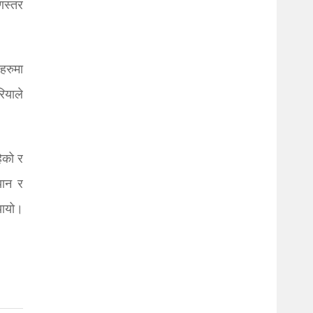
णस्तर
हरुमा
ियाले
हेको र
यान र
यायो।