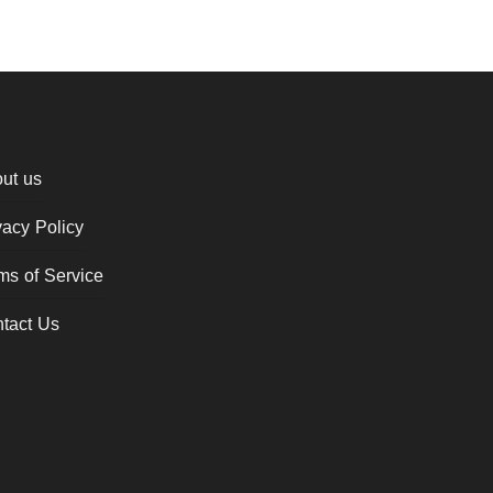
ut us
vacy Policy
ms of Service
tact Us