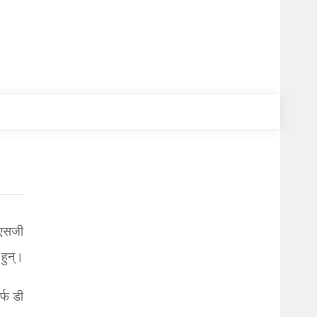
पिएसजी
 हुन्।
र्फ डी