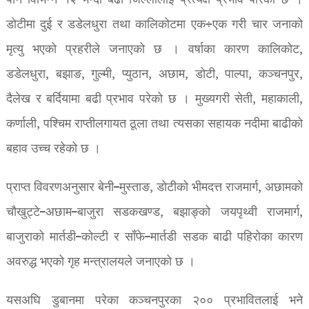
पनि विभिन्न १२ भन्दा बढी जिल्लालाई प्रत्यक्ष प्रभाव पारेको छ ।
डोटीमा दुई र डडेलधुरा तथा कालिकोटमा एक÷एक गरी चार जनाको
मृत्यु भएको प्रहरीले जनाएको छ । वर्षाका कारण कालिकोट,
डडेलधुरा, बझाङ, गुल्मी, प्युठान, अछाम, डोटी, पाल्पा, कञ्चनपुर,
दैलेख र बर्दियामा बढी प्रभाव परेको छ । मुख्यगरी सेती, महाकाली,
कर्णाली, पश्चिम राप्तीलगायत ठूला तथा त्यसका सहायक नदीमा बाढीको
बहाव उच्च रहेको छ ।
प्राप्त विवरणअनुसार बेनी–मुस्ताङ, डोटीको भीमदत्त राजमार्ग, अछामको
चौखुट्टे–अछाम–बाजुरा सडकखण्ड, बझाङ्को जयपृथ्वी राजमार्ग,
बाजुराको मार्तडी–कोल्टी र साँफे–मार्तडी सडक बाढी पहिरोका कारण
अवरुद्ध भएको गृह मन्त्रालयले जनाएको छ ।
यसअघि डुबानमा परेका कञ्चनपुरका २०० प्रभावितलाई भने