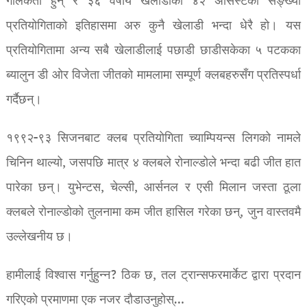
गोलकर्ता हुन् र ३६ वर्षीय खेलाडीको ४२ असिस्टको सङ्ख्या
प्रतियोगिताको इतिहासमा अरु कुनै खेलाडी भन्दा धेरै हो। यस
प्रतियोगितामा अन्य सबै खेलाडीलाई पछाडी छाडीसकेका ५ पटकका
ब्यालुन डी ओर विजेता जीतको मामलामा सम्पूर्ण क्लबहरुसँग प्रतिस्पर्धा
गर्दैछन्।
१९९२-९३ सिजनबाट क्लब प्रतियोगिता च्याम्पियन्स लिगको नामले
चिनिन थाल्यो, जसपछि मात्र ४ क्लबले रोनाल्डोले भन्दा बढी जीत हात
पारेका छन्। युभेन्टस, चेल्सी, आर्सनल र एसी मिलान जस्ता ठूला
क्लबले रोनाल्डोको तुलनामा कम जीत हासिल गरेका छन्, जुन वास्तवमै
उल्लेखनीय छ।
हामीलाई विश्वास गर्नुहुन्न? ठिक छ, तल ट्रान्सफरमार्केट द्वारा प्रदान
गरिएको प्रमाणमा एक नजर दौडाउनुहोस्…