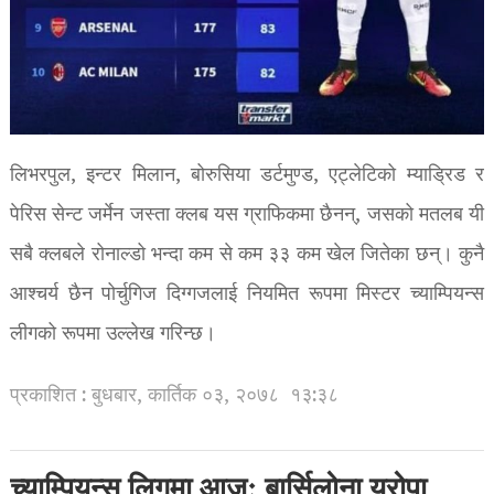
लिभरपुल, इन्टर मिलान, बोरुसिया डर्टमुण्ड, एट्लेटिको म्याड्रिड र
पेरिस सेन्ट जर्मेन जस्ता क्लब यस ग्राफिकमा छैनन्, जसको मतलब यी
सबै क्लबले रोनाल्डो भन्दा कम से कम ३३ कम खेल जितेका छन्। कुनै
आश्चर्य छैन पोर्चुगिज दिग्गजलाई नियमित रूपमा मिस्टर च्याम्पियन्स
लीगको रूपमा उल्लेख गरिन्छ।
प्रकाशित : बुधबार, कार्तिक ०३, २०७८
१३:३८
च्याम्पियन्स लिगमा आज: बार्सिलोना युरोपा