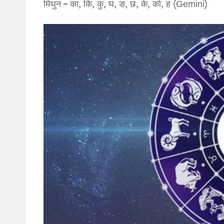
मिथुन – का, कि, कु, घ, ङ, छ, के, को, ह (Gemini)