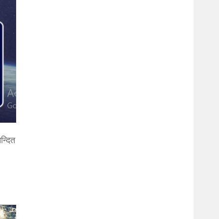
न्दित