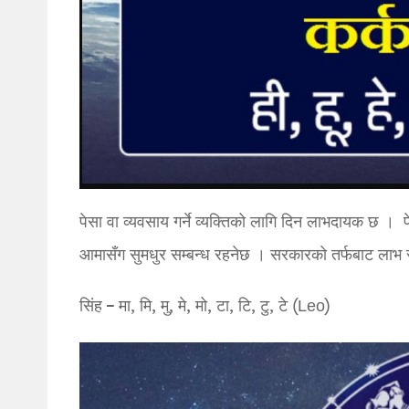
पेसा वा व्यवसाय गर्ने व्यक्तिको लागि दिन लाभदायक छ । प
आमासँग सुमधुर सम्बन्ध रहनेछ । सरकारको तर्फबाट लाभ र 
सिंह – मा, मि, मु, मे, मो, टा, टि, टु, टे (Leo)