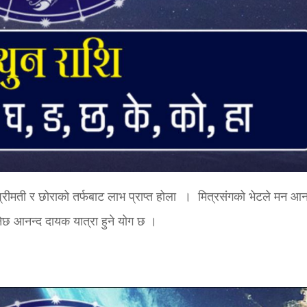
श्रीमती र छोराको तर्फबाट लाभ प्राप्त होला । मित्रसंगको भेटले मन आन
ुनेछ आनन्द दायक यात्रा हुने योग छ ।