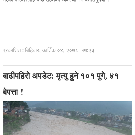
भएका परिवारलाई चाँडै राहतको व्यवस्था गर्ने बताउनुभयो ।
प्रकाशित : बिहिबार, कार्तिक ०४, २०७८
१७:२३
बाढीपहिरो अपडेट: मृत्यु हुने १०१ पुगे, ४१
बेपत्ता !