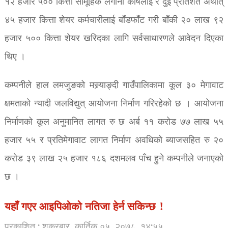
१२ हजार ५०० कित्ता सामूहिक लगानी कोषलाई र दुई प्रतिशत अर्थात्
४५ हजार कित्ता शेयर कर्मचारीलाई बाँडफाँट गरी बाँकी २० लाख ९२
हजार ५०० कित्ता शेयर खरिदका लागि सर्वसाधारणले आवेदन दिएका
थिए ।
कम्पनीले हाल लमजुङको मस्र्याङ्दी गाउँपालिकामा कूल ३० मेगावाट
क्षमताको न्यादी जलविद्युत् आयोजना निर्माण गरिरहेको छ । आयोजना
निर्माणको कूल अनुमानित लागत रु छ अर्ब ११ करोड ७७ लाख ५५
हजार ५५ र प्रतिमेगावाट लागत निर्माण अवधिको ब्याजसहित रु २०
करोड ३९ लाख २५ हजार १८६ दशमलव पाँच हुने कम्पनीले जनाएको
छ ।
यहाँ गएर आइपिओको नतिजा हेर्न सकिन्छ !
प्रकाशित : शुक्रबार, कार्तिक ०५, २०७८
१४:५५