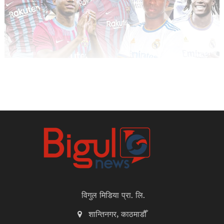
विगुल मिडिया प्रा. लि.
शान्तिनगर, काठमाडौँ