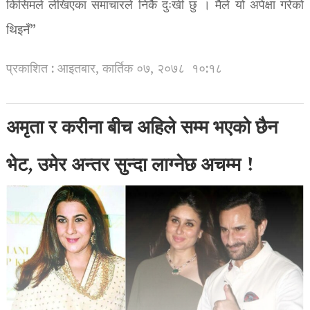
किसिमले लेखिएका समाचारले निकै दुःखी छु । मैले यो अपेक्षा गरेको
थिइनँ”
प्रकाशित : आइतबार, कार्तिक ०७, २०७८
१०:१८
अमृता र करीना बीच अहिले सम्म भएको छैन
भेट, उमेर अन्तर सुन्दा लाग्नेछ अचम्म !