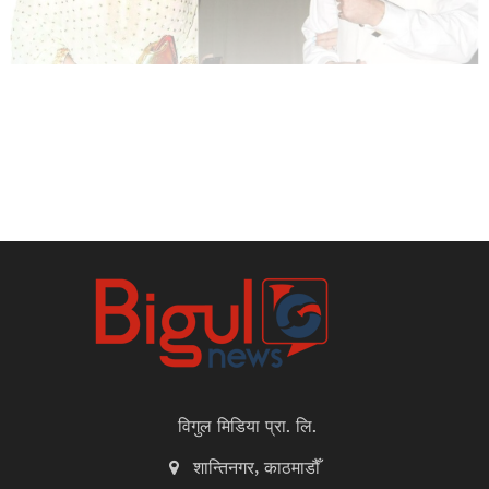
विगुल मिडिया प्रा. लि.
शान्तिनगर, काठमाडौँ