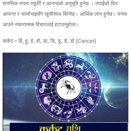
मानसिक रुपमा स्फूर्ति र आनन्दको अनुभूति हुनेछ । तपाईको दिन
आफन्त र साथीभाइसँग खुसीसाथ बित्नेछ। आर्थिक लाभ हुनेछ। मनमा
आउने नकारात्मक विचारलाई हटाउनुहोला।
कर्कट – हि, हु, हे, हो, डा, डि, डु, डे, डो (Cancer)