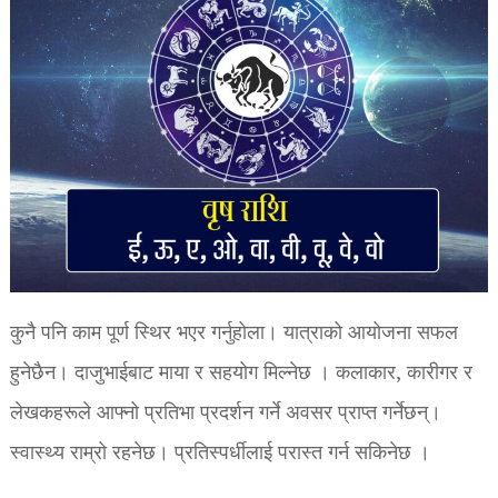
कुनै पनि काम पूर्ण स्थिर भएर गर्नुहोला। यात्राको आयोजना सफल
हुनेछैन। दाजुभाईबाट माया र सहयोग मिल्नेछ । कलाकार, कारीगर र
लेखकहरूले आफ्नो प्रतिभा प्रदर्शन गर्ने अवसर प्राप्त गर्नेछन्।
स्वास्थ्य राम्रो रहनेछ। प्रतिस्पर्धीलाई परास्त गर्न सकिनेछ ।