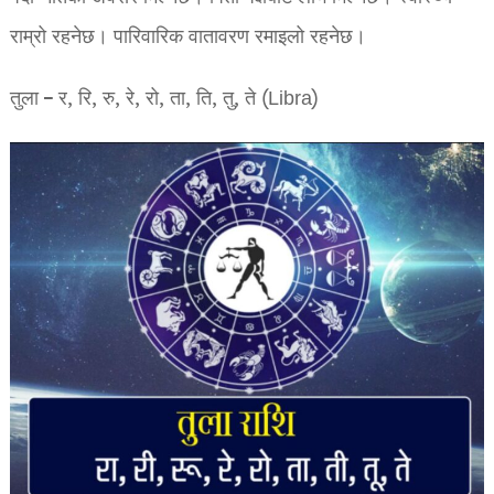
राम्रो रहनेछ। पारिवारिक वातावरण रमाइलो रहनेछ।
तुला – र, रि, रु, रे, रो, ता, ति, तु, ते (Libra)