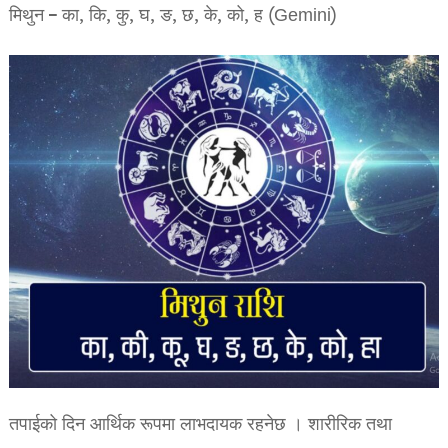
मिथुन – का, कि, कु, घ, ङ, छ, के, को, ह (Gemini)
तपाईको दिन आर्थिक रूपमा लाभदायक रहनेछ । शारीरिक तथा