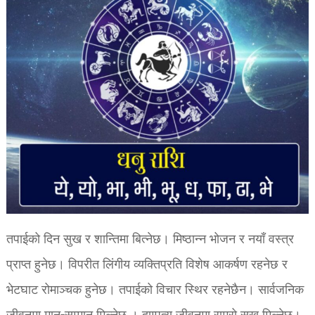
तपाईको दिन सुख र शान्तिमा बित्नेछ। मिष्ठान्न भोजन र नयाँ वस्त्र
प्राप्त हुनेछ। विपरीत लिंगीय व्यक्तिप्रति विशेष आकर्षण रहनेछ र
भेटघाट रोमाञ्चक हुनेछ। तपाईको विचार स्थिर रहनेछैन। सार्वजनिक