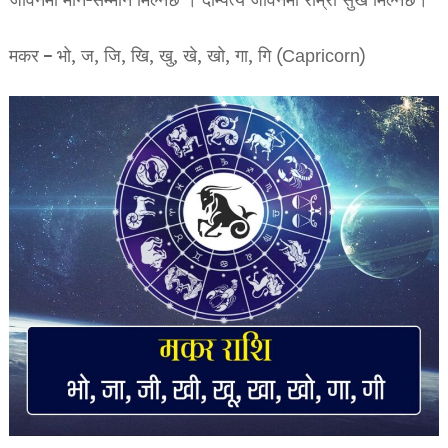
जीवनमा मान-सम्मान मिल्नेछ । दाम्पत्य जीवनमा राम्रो सुख मिल्नेछ।
मकर – भो, ज, जि, खि, खु, खे, खो, गा, गि (Capricorn)