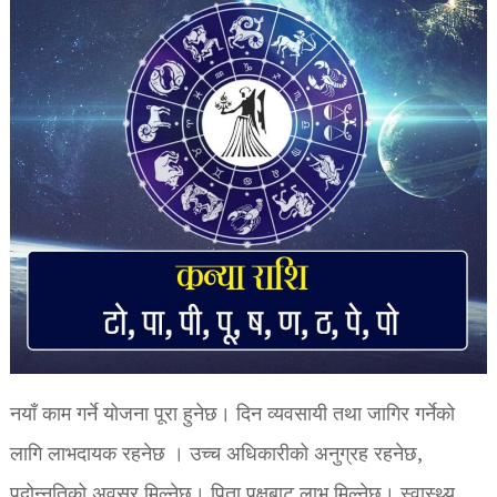
नयाँ काम गर्ने योजना पूरा हुनेछ। दिन व्यवसायी तथा जागिर गर्नेको
लागि लाभदायक रहनेछ । उच्च अधिकारीको अनुग्रह रहनेछ,
पदोन्नतिको अवसर मिल्नेछ। पिता पक्षबाट लाभ मिल्नेछ। स्वास्थ्य