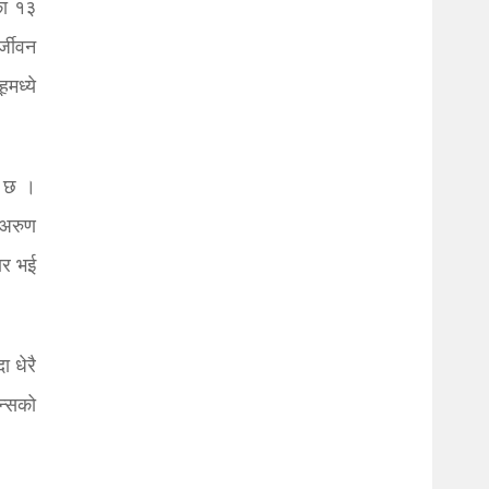
का १३
्जीवन
मध्ये
ो छ ।
 अरुण
ार भई
 धेरै
न्सको