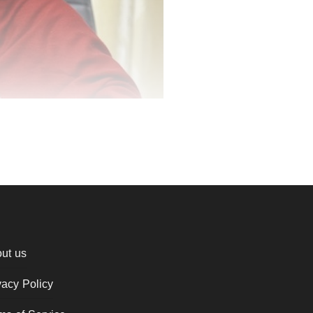
ut us
vacy Policy