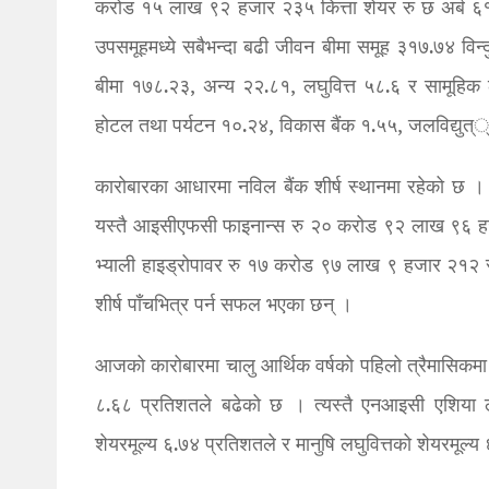
करोड १५ लाख ९२ हजार २३५ कित्ता शेयर रु छ अर्ब 
उपसमूहमध्ये सबैभन्दा बढी जीवन बीमा समूह ३१७.७४ विन्द
बीमा १७८.२३, अन्य २२.८१, लघुवित्त ५८.६ र सामूहिक 
होटल तथा पर्यटन १०.२४, विकास बैंक १.५५, जलविद्युत
कारोबारका आधारमा नविल बैंक शीर्ष स्थानमा रहेको 
यस्तै आइसीएफसी फाइनान्स रु २० करोड ९२ लाख ९६ 
भ्याली हाइड्रोपावर रु १७ करोड ९७ लाख ९ हजार २१२ 
शीर्ष पाँचभित्र पर्न सफल भएका छन् ।
आजको कारोबारमा चालु आर्थिक वर्षको पहिलो त्रैमासिकमा न
८.६८ प्रतिशतले बढेको छ । त्यस्तै एनआइसी एशिया लघुव
शेयरमूल्य ६.७४ प्रतिशतले र मानुषि लघुवित्तको शेयरमूल्