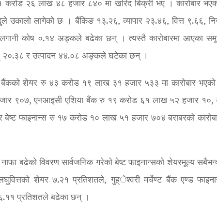
६१ करोड २६ लाख ४८ हजार ८४० मा खरिद बिक्री भए । कारोबार भए
ुले उकालो लागेको छ । बैंकिङ १३.२६, व्यापार २३.४६, वित्त ९.६६, निर
लगानी कोष ०.१४ अङ्कले बढेका छन् । त्यस्तै कारोबारमा आएका समूह
्् २०.३८ र उत्पादन ४४.०८ अङ्कले घटेका छन् ।
छ । बैंकको शेयर रु ४३ करोड १९ लाख ३१ हजार ५३३ मा कारोबार भएक
हजार ९०७, एनआइसी एशिया बैंक रु १९ करोड ६१ लाख ५२ हजार १०,
र बेष्ट फाइनान्स रु १७ करोड १० लाख ५१ हजार ७०४ बराबरको कारोब
ाफा बढेको विवरण सार्वजनिक गरेको बेष्ट फाइनान्सको शेयरमूल्य सबैभन्दा
ित्तको शेयर ७.२१ प्रतिशतले, गुह्ेश्वरी मर्चेण्ट बैंक एण्ड फाइना
य ६.११ प्रतिशतले बढेका छन् ।