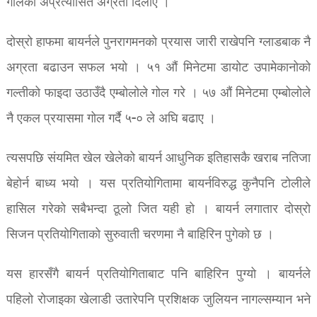
गोलको अप्रत्यासित अग्रता दिलाए ।
दोस्रो हाफमा बायर्नले पुनरागमनको प्रयास जारी राखेपनि ग्लाडबाक नै
अग्रता बढाउन सफल भयो । ५१ अ‍ौं मिनेटमा डायोट उपामेकानोको
गल्तीको फाइदा उठाउँदै एम्बोलोले गोल गरे । ५७ अ‍ौं मिनेटमा एम्बोलोले
नै एकल प्रयासमा गोल गर्दै ५-० ले अघि बढाए ।
त्यसपछि संयमित खेल खेलेको बायर्न आधुनिक इतिहासकै खराब नतिजा
बेहोर्न बाध्य भयो ‌‌। यस प्रतियोगितामा बायर्नविरुद्ध कुनैपनि टोलीले
हासिल गरेको सबैभन्दा ठूलो जित यही हो । बायर्न लगातार दोस्रो
सिजन प्रतियोगिताको सुरुवाती चरणमा नै बाहिरिन पुगेको छ ।
यस हारसँगै बायर्न प्रतियोगिताबाट पनि बाहिरिन पुग्यो । बायर्नले
पहिलो रोजाइका खेलाडी उतारेपनि प्रशिक्षक जुलियन नागल्सम्यान भने