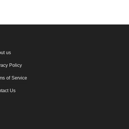
ut us
vacy Policy
ms of Service
tact Us