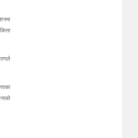
ाशनमा
ित्ता
ारणले
्ताका
जनाको