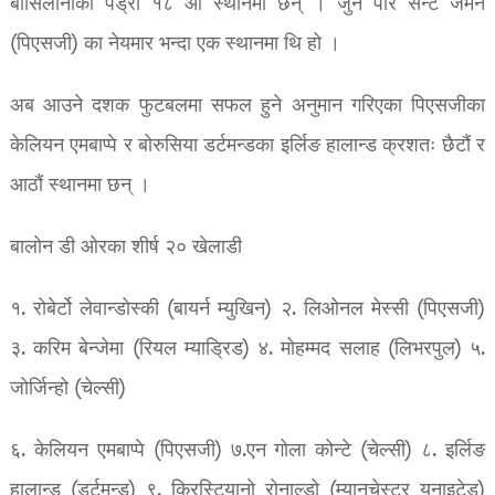
बार्सिलोनाका पेड्री १८ औं स्थानमा छन् । जुन पेरि सेन्ट जर्मेन
(पिएसजी) का नेयमार भन्दा एक स्थानमा थि हो ।
अब आउने दशक फुटबलमा सफल हुने अनुमान गरिएका पिएसजीका
केलियन एमबाप्पे र बोरुसिया डर्टमन्डका इर्लिङ हालान्ड क्रशतः छैटौं र
आठौं स्थानमा छन् ।
बालोन डी ओरका शीर्ष २० खेलाडी
१. रोबेर्टो लेवान्डोस्की (बायर्न म्युखिन) २. लिओनल मेस्सी (पिएसजी)
३. करिम बेन्जेमा (रियल म्याड्रिड) ४. मोहम्मद सलाह (लिभरपुल) ५.
जोर्जिन्हो (चेल्सी)
६. केलियन एमबाप्पे (पिएसजी) ७.एन गोला कोन्टे (चेल्सी) ८. इर्लिङ
हालान्ड (डर्टमन्ड) ९. क्रिस्टियानो रोनाल्डो (म्यानचेस्टर युनाइटेड)