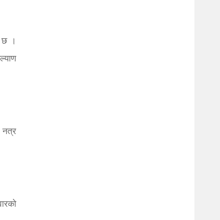
नि छ ।
कल्याण
 नत्र
वारको