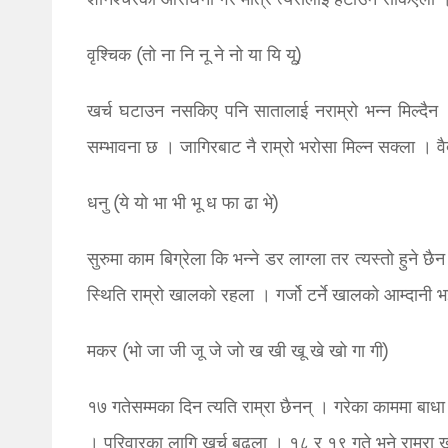
शनिश्चरको आराधना गरे मात्र त्यसलाई हटाउन सकिएला । 
वृश्चिक (तो ना नि नू ने नो या यि यू)
खर्च घटाउन नसकिए पनि सातालाई नराम्रो भन्न मिल्दैन । 
सम्भावना छ । जागिरबाट नै राम्रो भरोसा मिल्न सक्ला । 
धनु (ये यो भा भी भू ध फा ढा भे)
सुरुमा काम बिग्रेला कि भन्ने डर लाग्ला तर त्यस्तो हुने
स्थिति राम्रो खालको रहला । गर्जो टर्ने खालको आम्दानी भई
मकर (भो जा जी जू जे जो ख खी खू खे खो गा गी)
१७ गतेसम्मका दिन त्यति राम्रा छैनन् । गरेका काममा 
। परिवारका लागि खर्च बढ्ला । १८ र १९ गते भने राम्रा ख