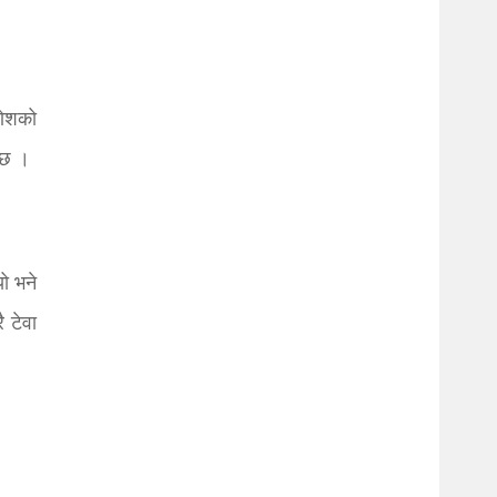
णेशको
क्छ ।
ो भने
ै टेवा