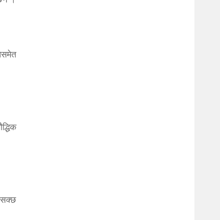
छैन ।
ेसमेत
ौद्धिक
 सक्छ