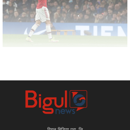
विगुल मिडिया प्रा. लि.