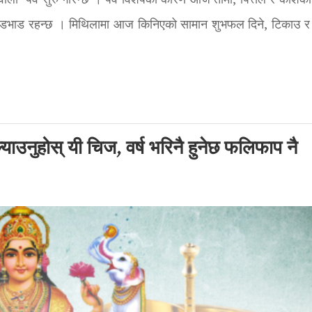
वाली’ पर्व सुरु गरिन्छ । पर्व विशेषका कारण आज तामा, पित्तल र काँशका
ीडभाड रहन्छ । मिथिलामा आज किनिएको सामान शुभफल दिने, टिकाउ र
ाउनुहोस् यी चिज, वर्ष भरिनै हुनेछ फलिफाप नै