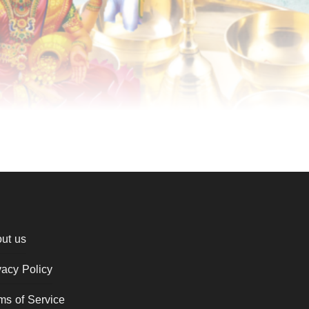
ut us
vacy Policy
ms of Service