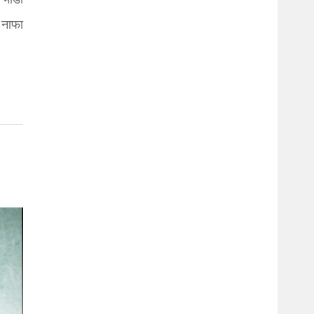
 भाँडा
 नाफा