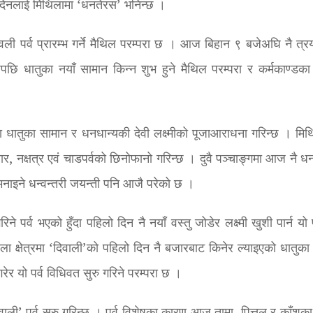
े दिनलाई मिथिलामा ‘धनतेरस’ भनिन्छ ।
वली पर्व प्रारम्भ गर्ने मैथिल परम्परा छ । आज बिहान ९ बजेअघि नै त्र
जेपछि धातुका नयाँ सामान किन्न शुभ हुने मैथिल परम्परा र कर्मकाण्डका 
ा धातुका सामान र धनधान्यकी देवी लक्ष्मीको पूजाआराधना गरिन्छ । मिथ
ार, नक्षत्र एवं चाडपर्वको छिनोफानो गरिन्छ । दुवै पञ्चाङ्गमा आज नै ध
मनाइने धन्वन्तरी जयन्ती पनि आजै परेको छ ।
े पर्व भएको हुँदा पहिलो दिन नै नयाँ वस्तु जोडेर लक्ष्मी खुशी पार्न यो 
िला क्षेत्रमा ‘दिवाली’को पहिलो दिन नै बजारबाट किनेर ल्याइएको धातुका
गरेर यो पर्व विधिवत सुरु गरिने परम्परा छ ।