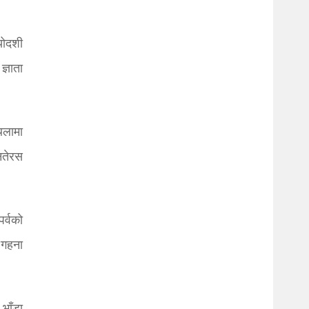
योदशी
ज्ञाता
िलामा
नतेरस
पर्वको
 गहना