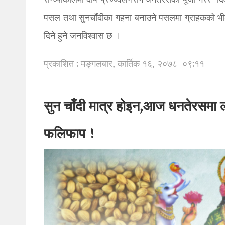
सन्ध्याकालमा दीप प्रज्ज्वलनसँगै धनतेरसको पूजा गरेर ‘दि
पसल तथा सुनचाँदीका गहना बनाउने पसलमा ग्राहकको भ
दिने हुने जनविश्वास छ ।
प्रकाशित : मङ्गलबार, कार्तिक १६, २०७८
०९:११
सुन चाँदी मात्र होइन,आज धनतेरसमा ल्य
फलिफाप !