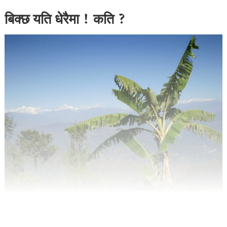
बिक्छ यति धेरैमा ! कति ?