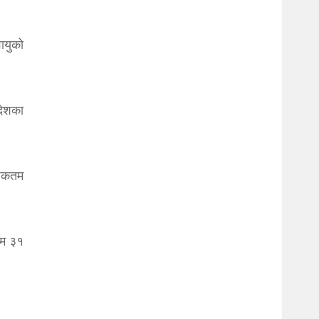
ायुको
देशका
धिकतम
रम ३१