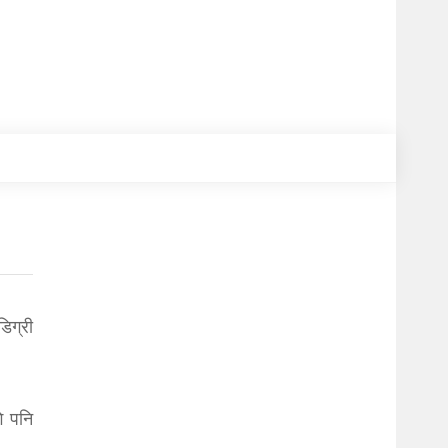
िग्री
े पनि