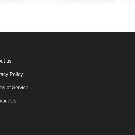
ut us
vacy Policy
ms of Service
tact Us