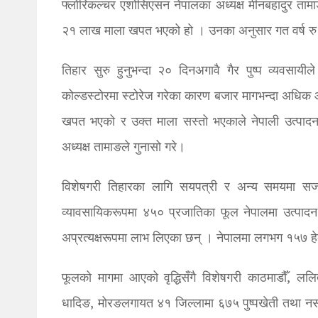
फ्लोरिकल्चर एशोसिएसन नेपालका अध्यक्ष मीनबहादुर त
२१ लाख माला खपत भएको हो । उनका अनुसार गत वर्ष रु
तिहार सुरु हुनुभन्दा २० दिनअगावै गैर पुष्प व्यवसा
कोल्डस्टोरमा स्टोरेज गरेका कारण बजार मागभन्दा अधिक
खपत भएको र उक्त माला सस्तो भएकाले नेपाली उत्पाद
अध्यक्ष तामाङले गुनासो गरे।
विशेषगरी तिहारका लागि सयपत्री र अन्य समयमा स
व्यावसायिकरूपमा ४५० प्रजातिका फूल नेपालमा उत्पादन 
अप्रत्यक्षरूपमा लाभ लिएका छन् । नेपालमा लगभग १५७ हेक
फूलको मागमा आएको वृद्धिसँगै विशेषगरी काठमाडौँ, ललित
धादिङ, मोरङलगायत ४१ जिल्लामा ६७५ पुष्पखेती तथा नर्स