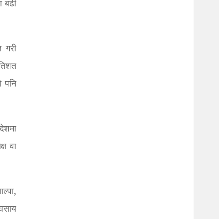
ा बढी
त गरी
रतिशत
ो पनि
देशमा
्ष वा
ल्पा,
यवसाय