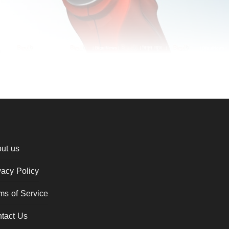
ut us
vacy Policy
ms of Service
tact Us