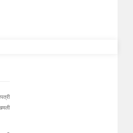
पत्री
मखमली