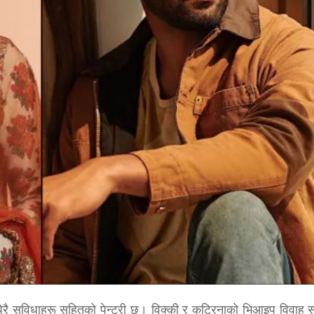
धेरै सुविधाहरू सहितको पेन्ट्री छ। विक्की र कट्रिनाको भिआइप विवाह सम