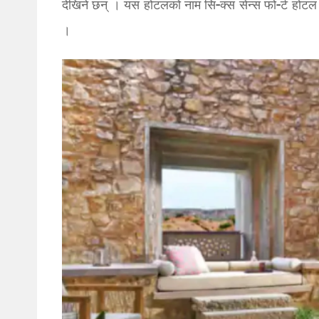
देखिने छन् । यस होटलको नाम सि-क्स सेन्स फो-र्ट हो
।