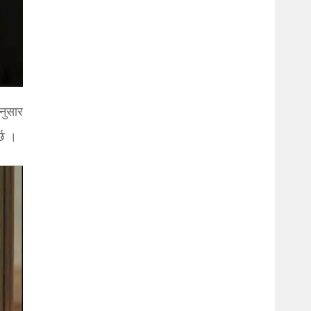
नुसार
्छ ।