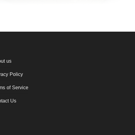
ut us
vacy Policy
ms of Service
tact Us