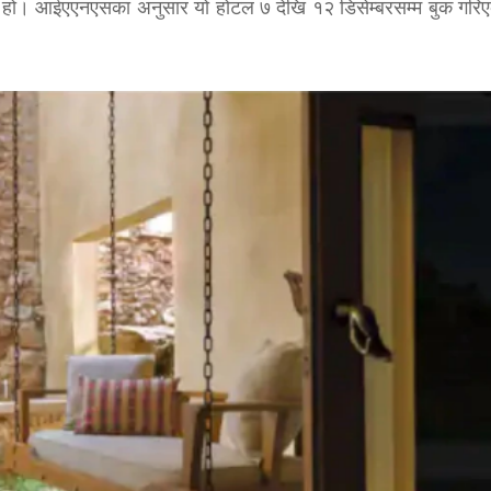
टल हो। आईएएनएसका अनुसार यो होटल ७ देखि १२ डिसेम्बरसम्म बुक गरि