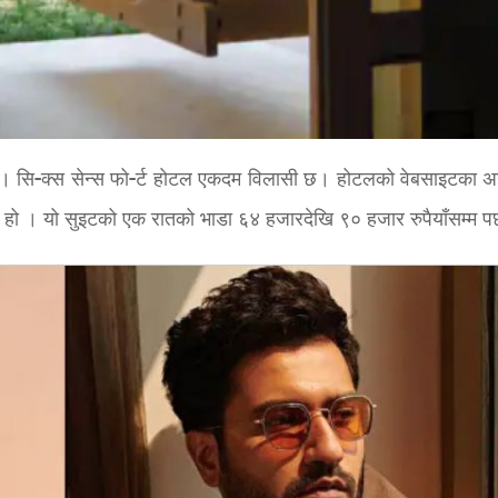
नन् । सि-क्स सेन्स फो-र्ट होटल एकदम विलासी छ। होटलको वेबसाइटका अ
’ हो । यो सुइटको एक रातको भाडा ६४ हजारदेखि ९० हजार रुपैयाँसम्म पर