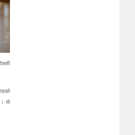
िक्की
वाहको
 । यो