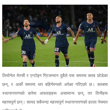
लियोनेल मेस्सी र एन्टोइन ग्रिजम्यान दुबैले यस समरमा क्लब छोडेका
छन्, र अर्को समरमा थप बहिर्गमनको अपेक्षा गरिएको छ। क्लबमा
स्थानान्तरणको बारेमा अफवाहहरू असामान्य छन्, तर तिनीहरू
महत्त्वपूर्ण छन्। सायद सबैभन्दा महत्त्वपूर्ण स्थानान्तरणको हल्ला नेयमार