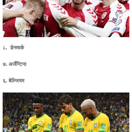
८. डेनमार्क
७. अर्जेन्टिना
६. बेल्जियम