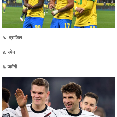
५. ब्राजिल
४. स्पेन
३. जर्मनी