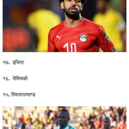
१७. इजिप्ट
१६. मेक्सिको
१५. स्विजरल्याण्ड