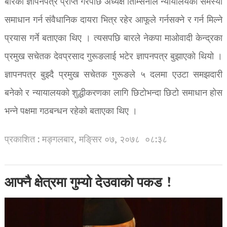
बारको ज्ञापनपत्र प्राप्त गरेपछि अध्यक्ष तिम्सिनाले न्यायालयको समस्या
समाधान गर्न संवैधानिक दायरा भित्र रहेर आफूले गर्नसक्ने र गर्न मिल्ने
प्रयास गर्ने बताएका थिए । त्यसपछि बारले नेकपा माओवादी केन्द्रका
प्रमुख सचेतक देवप्रसाद गुरूङलाई भटेर ज्ञापनपत्र बुझाएको थियो ।
ज्ञापनपत्र बुझ्दै प्रमुख सचेतक गुरूङले ५ दलमा एउटा समझदारी
बनेको र न्यायालयको शुद्धीकरणका लागि छिटोभन्दा छिटो समाधान होस
भन्ने पक्षमा गठबन्धन रहेको बताएका थिए ।
प्रकाशित : मङ्गलबार, मङि्सर ०७, २०७८
०८:३८
आफ्नै क्षेत्रमा गुम्यो देउवाको पकड !