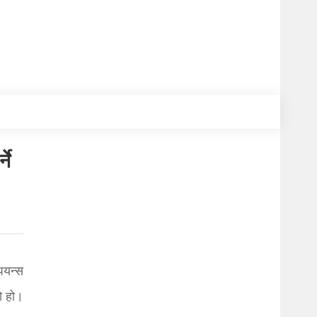
ने
पियन्स
ो हो।