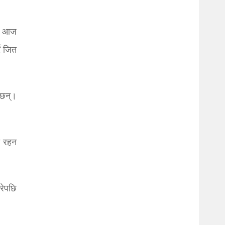
छ। आज
दै जित
ेछन्।
ा रहन
रेपछि