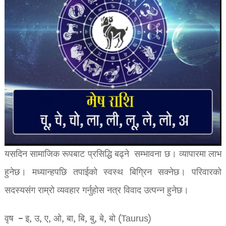
यसदिन सामाजिक रूपबाट प्रसिद्धि बढ्ने सम्भावना छ। व्यापारमा लाभ
हुनेछ। मध्यान्हपछि तपाईको स्वस्थ बिग्रिन सक्नेछ। परिवारको
सदस्यसंग राम्रो व्यवहार गर्नुहोस नत्र विवाद उत्पन्न हुनेछ।
वृष – इ, उ, ए, ओ, बा, बि, बु, बे, बो (Taurus)