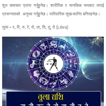
शुभ समाचार प्राप्त गर्नुहुनेछ। शारीरिक र मानसिक रूपबाट तपाई
प्रसन्नताको अनुभव गर्नुहुनेछ। पारिवारिक सुख-शान्ति बनिरहनेछ।
तुला – र, रि, रु, रे, रो, ता, ति, तु, ते (Libra)