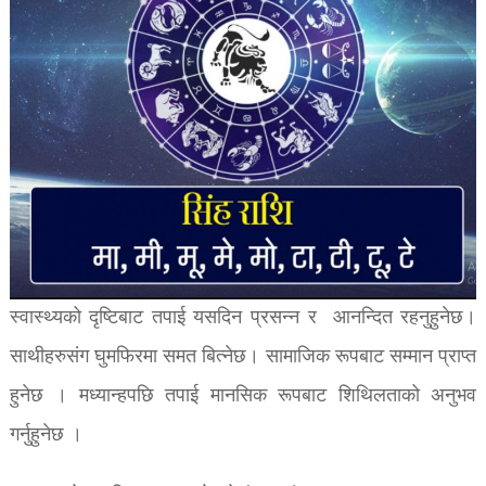
स्वास्थ्यको दृष्टिबाट तपाई यसदिन प्रसन्न र आनन्दित रहनुहुनेछ।
साथीहरुसंग घुमफिरमा समत बित्नेछ। सामाजिक रूपबाट सम्मान प्राप्त
हुनेछ । मध्यान्हपछि तपाई मानसिक रूपबाट शिथिलताको अनुभव
गर्नुहुनेछ ।