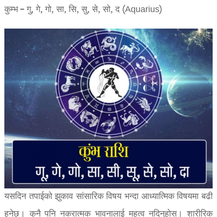
कुम्भ – गु, गे, गो, सा, सि, सु, से, सो, द (Aquarius)
यसदिन तपाईको झुकाव सांसारिक विषय भन्दा आध्यात्मिक विषयमा बढी
हुनेछ। कुनै पनि नकरात्मक भावनालाई महत्व नदिनुहोस। शारीरिक