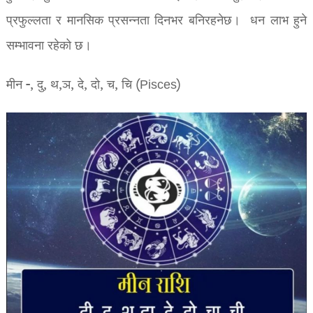
प्रफुल्लता र मानसिक प्रसन्नता दिनभर बनिरहनेछ। धन लाभ हुने
सम्भावना रहेको छ।
मीन -, दु, थ,ञ, दे, दो, च, चि (Pisces)