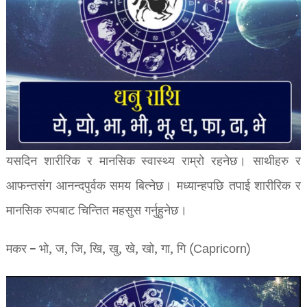
यसदिन शारीरिक र मानसिक स्वास्थ्य राम्रो रहनेछ। साथीहरु र
आफन्तसंग आनन्दपुर्वक समय बित्नेछ। मध्यान्हपछि तपाई शारीरिक र
मानसिक रुपबाट चिन्तित महसुस गर्नुहुनेछ।
मकर – भो, ज, जि, खि, खु, खे, खो, गा, गि (Capricorn)