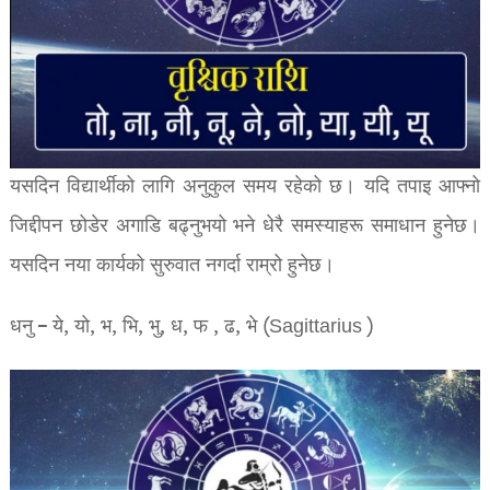
यसदिन विद्यार्थीको लागि अनुकुल समय रहेको छ। यदि तपाइ आफ्नो
जिद्दीपन छोडेर अगाडि बढ्नुभयो भने धेरै समस्याहरू समाधान हुनेछ।
यसदिन नया कार्यको सुरुवात नगर्दा राम्रो हुनेछ।
धनु – ये, यो, भ, भि, भु, ध, फ , ढ, भे (Sagittarius )