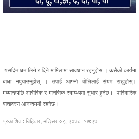
यसदिन धन लिने र दिने मामिलामा सावधान रहनुहोस । कसैको कार्यमा
बाधा नपुर्‍याउनुहोस् । तपाई आफ्नो बोलिलाई संयम राख्नुहोस्।
मध्यान्हपछि शारीरिक र मानसिक स्वाय्थ्यमा सुधार हुनेछ। पारिवारिक
वातावरण आनन्दमयी रहनेछ।
प्रकाशित : बिहिबार, मङि्सर ०९, २०७८
१७:२७