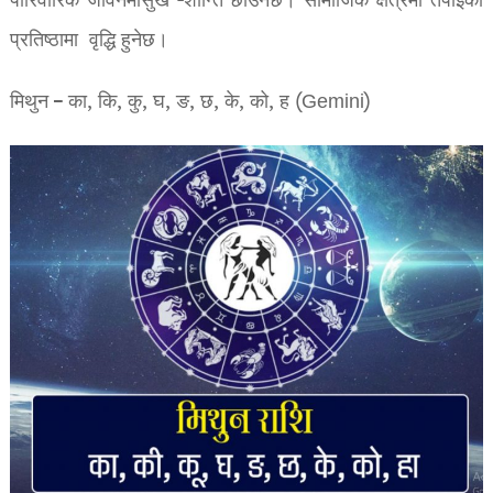
पारिवारिक जीवनमासुख -शान्ति छाउनेछ। सामाजिक क्षेत्रमा तपाईको
प्रतिष्ठामा वृद्धि हुनेछ।
मिथुन – का, कि, कु, घ, ङ, छ, के, को, ह (Gemini)