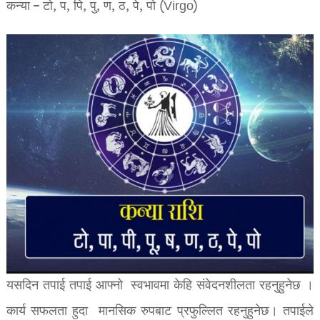
कन्या – टो, प, पि, पु, ण, ठ, पे, पो (Virgo)
यसदिन तपाई तपाई आफ्नो स्वभावमा केहि संवेदनशीलता रहनुहुनेछ ।
कार्य सफलता हुदा मानसिक रुपबाट प्रफुल्लित रहनुहुनेछ। तपाईले