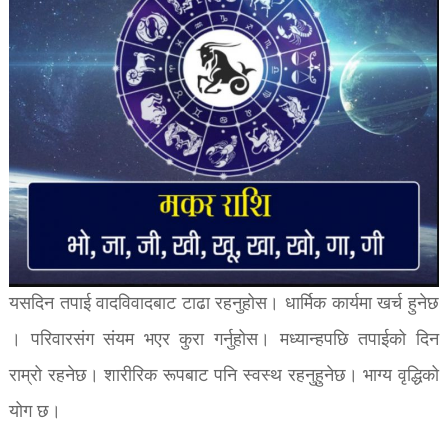
यसदिन तपाई वादविवादबाट टाढा रहनुहोस। धार्मिक कार्यमा खर्च हुनेछ
। परिवारसंग संयम भएर कुरा गर्नुहोस। मध्यान्हपछि तपाईको दिन
राम्रो रहनेछ। शारीरिक रूपबाट पनि स्वस्थ रहनुहुनेछ। भाग्य वृद्धिको
योग छ।