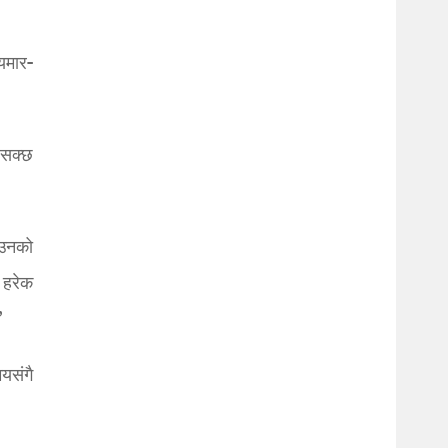
ेयमार-
 सक्छ
 उनको
ो हरेक
”
मयसंगै