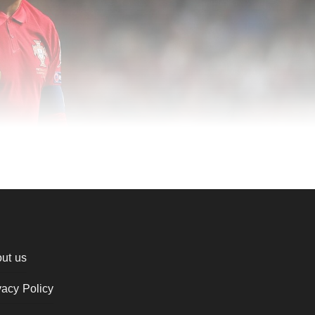
ut us
vacy Policy