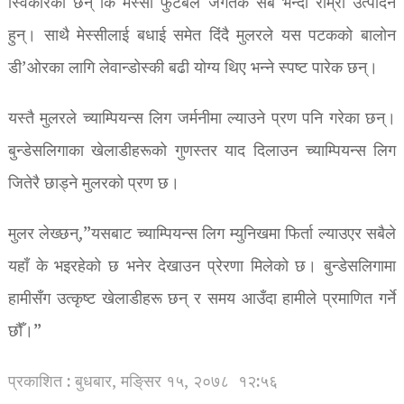
स्विकारेका छन् कि मेस्सी फुटबल जगतकै सबै भन्दा राम्रो उत्पादन
हुन्। साथै मेस्सीलाई बधाई समेत दिंदै मुलरले यस पटकको बालोन
डी’ओरका लागि लेवान्डोस्की बढी योग्य थिए भन्ने स्पष्ट पारेक छन्।
यस्तै मुलरले च्याम्पियन्स लिग जर्मनीमा ल्याउने प्रण पनि गरेका छन्।
बुन्डेसलिगाका खेलाडीहरूको गुणस्तर याद दिलाउन च्याम्पियन्स लिग
जितेरै छाड्ने मुलरको प्रण छ।
मुलर लेख्छन्,”यसबाट च्याम्पियन्स लिग म्युनिखमा फिर्ता ल्याउएर सबैले
यहाँ के भइरहेको छ भनेर देखाउन प्रेरणा मिलेको छ। बुन्डेसलिगामा
हामीसँग उत्कृष्ट खेलाडीहरू छन् र समय आउँदा हामीले प्रमाणित गर्ने
छौँ।”
प्रकाशित : बुधबार, मङि्सर १५, २०७८
१२:५६