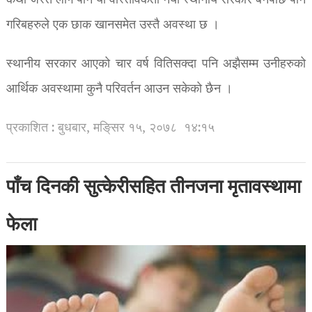
कथा जस्तै लागे पनि यो वास्तविकता नयाँ स्थानीय सरकार बनेपछि पनि
गरिबहरुले एक छाक खानसमेत उस्तै अवस्था छ ।
स्थानीय सरकार आएको चार वर्ष वितिसक्दा पनि अझैसम्म उनीहरुको
आर्थिक अवस्थामा कुनै परिवर्तन आउन सकेको छैन ।
प्रकाशित : बुधबार, मङि्सर १५, २०७८
१४:१५
पाँच दिनकी सुत्केरीसहित तीनजना मृतावस्थामा
फेला