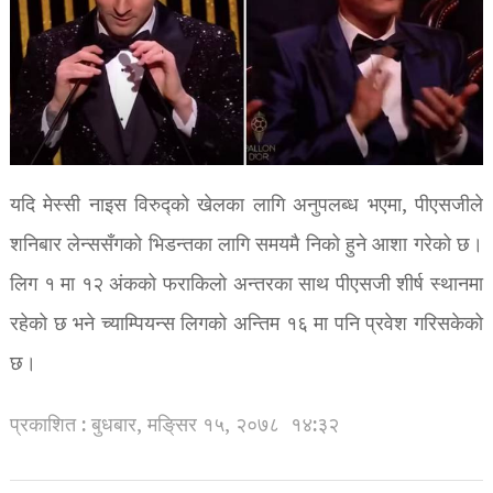
यदि मेस्सी नाइस विरुद्को खेलका लागि अनुपलब्ध भएमा, पीएसजीले
शनिबार लेन्ससँगको भिडन्तका लागि समयमै निको हुने आशा गरेको छ।
लिग १ मा १२ अंकको फराकिलो अन्तरका साथ पीएसजी शीर्ष स्थानमा
रहेको छ भने च्याम्पियन्स लिगको अन्तिम १६ मा पनि प्रवेश गरिसकेको
छ।
प्रकाशित : बुधबार, मङि्सर १५, २०७८
१४:३२