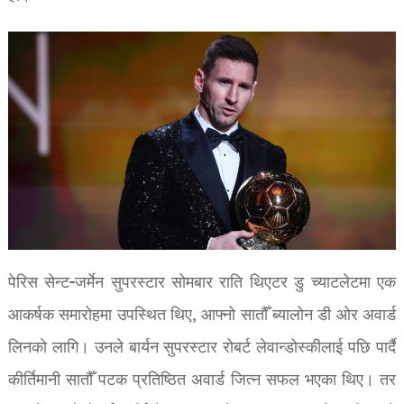
पेरिस सेन्ट-जर्मेन सुपरस्टार सोमबार राति थिएटर डु च्याटलेटमा एक
आकर्षक समारोहमा उपस्थित थिए, आफ्नो सातौँ ब्यालोन डी ओर अवार्ड
लिनको लागि। उनले बार्यन सुपरस्टार रोबर्ट लेवान्डोस्कीलाई पछि पार्दै
कीर्तिमानी सातौँ पटक प्रतिष्ठित अवार्ड जित्न सफल भएका थिए। तर