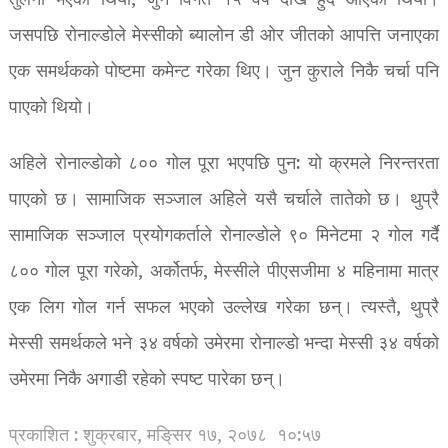
तुलना भएको थियो, जुन विगत १५ वर्ष देखि हुँदै आएको थियो।
जसपछि रोनाल्डोले मेस्सीको ब्यालोन डी ओर जीतको आपत्ति जनाएका
एक समर्थकको पोष्टमा कमेन्ट गरेका थिए। जुन कुराले निकै चर्चा पनि
पाएको थियो।
अहिले रोनाल्डोको ८०० गोल पूरा भएपछि पुन: यो क्रमले निरन्तरता
पाएको छ। सामाजिक सञ्जाल अहिले यसै चर्चाले तातेको छ। थुप्रै
सामाजिक सञ्जाल प्रयोगकर्ताले रोनाल्डोले ९० मिनेटमा २ गोल गर्दै
८०० गोल पूरा गरेको, अर्कोतर्फ, मेस्सीले पीएसजीमा ४ महिनामा मात्र
एक लिग गोल गर्न सफल भएको उल्लेख गरेका छन्। त्यस्तै, थुप्रै
मेस्सी समर्थकले भने ३४ वर्षको उमेरमा रोनाल्डो भन्दा मेस्सी ३४ वर्षको
उमेरमा निकै अगाडी रहेको स्पष्ट पारेका छन्।
प्रकाशित : शुक्रबार, मङि्सर १७, २०७८
१०:५७