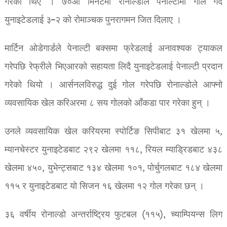
गरेका थिए । ७०औं मिनेटमा रोनाल्डोले पेनाल्टीमा गोल गर्दै
युनाइटेडलाई ३–२ को रोमाञ्चक पुनरागमन जित दिलाए ।
मार्टिन ओडेगार्डले पेनाल्टी बक्समा फ्रेडलाई अनावश्यक ट्याकल
गरेपछि रेफ्रीले भिएआरको सहायता लिदै युनाइटेडलाई पेनाल्टी प्रदान
गरेको थियो । आर्सनलविरुद्ध दुई गोल गरेपछि रोनाल्डोले आफ्नो
व्यवसायिक खेल करिअरमा ८ सय गोलको आँकडा पार गरेका हुन् ।
उनले व्यवसायिक खेल करियरमा स्पोर्टिङ सिपीबाट ३१ खेलमा ५,
म्यानचेस्टर युनाइटेडबाट २९२ खेलमा ११८, रियल म्याड्रिडबाट ४३८
खेलमा ४५०, युभेन्ट्सबाट १३४ खेलमा १०१, पोर्चुगलबाट १८४ खेलमा
११५ र युनाइटेडबाट यो सिजन १६ खेलमा १२ गोल गरेका छन् ।
३६ वर्षीय रोनाल्डो अन्तर्राष्ट्रिय फुटबल (११५), च्याम्पियन्स लिग