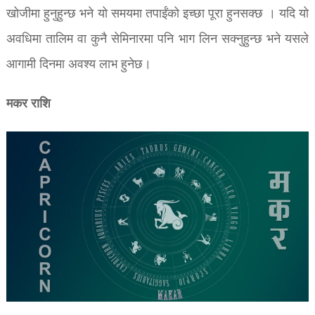
खोजीमा हुनुहुन्छ भने यो समयमा तपाईंको इच्छा पूरा हुनसक्छ । यदि यो
अवधिमा तालिम वा कुनै सेमिनारमा पनि भाग लिन सक्नुहुन्छ भने यसले
आगामी दिनमा अवश्य लाभ हुनेछ।
मकर राशि