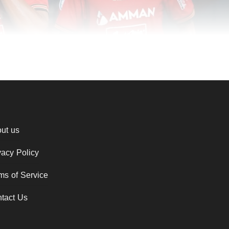
ut us
vacy Policy
ms of Service
tact Us