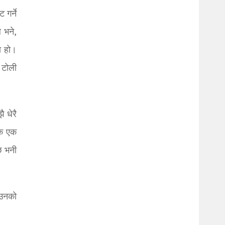
 गर्ने
 भने,
ा हो।
 टोली
 धेरै
एक एक
छ भनी
 उनको