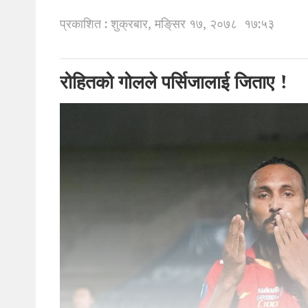
प्रकाशित : शुक्रबार, मङि्सर १७, २०७८
१७:५३
रोहितको गोलले पर्सिजालाई जिताए !