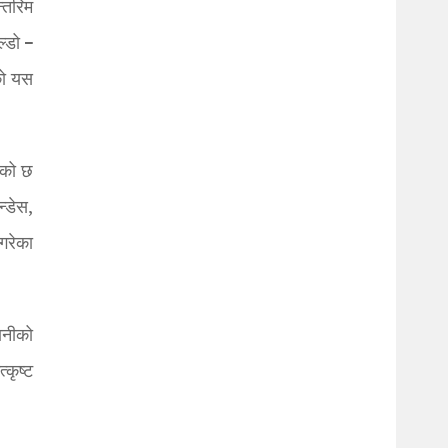
्तरिम
्डो –
को यस
ेको छ
्डेस,
 गरेका
ानीको
कृष्ट