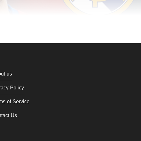
ut us
vacy Policy
ms of Service
tact Us