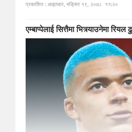
प्रकाशित : आइतबार, मङि्सर १९, २०७८
११:२०
एम्बाप्पेलाई सित्तैमा भित्र्याउनेमा रियल 