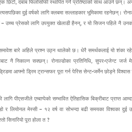
एक छिटो, दबाब फिलोसोफी स्थापित गर्ने प्रतिष्ठाको साथ आउने छन्। अन
यसपछिका दुई वर्षको लागि क्लबमा सल्लाहकार भूमिकामा रहनेछन्। रोनाल
ि – उच्च प्रेसको लागि उपयुक्त खेलाडी हैनन्, र यो सिजन पहिले नै उन
समावेश बारे अहिले प्रश्न उठ्न थालेको छ। धेरै समर्थकलाई यो शंका रह
बबाट नै निकाल्न सक्छन्। रोनाल्डोका प्रतिनिधि, सुपर-एजेन्ट जर्ज मेन
डमा आफ्नो ड्रिम ट्रान्सफर पूरा गर्न पेरिस सेन्ट-जर्मेन छोड्ने विश्वास
 लागि पीएसजीले एम्बाप्पेको सम्भावित ऐतिहासिक बिक्रीबाट प्राप्त आम्द
ो र लियोनल मेस्सी – १२ वर्ष वा सोभन्दा बढी समयका विश्वका दुई उत्
्तो सिनारियो पूरा होला त ?