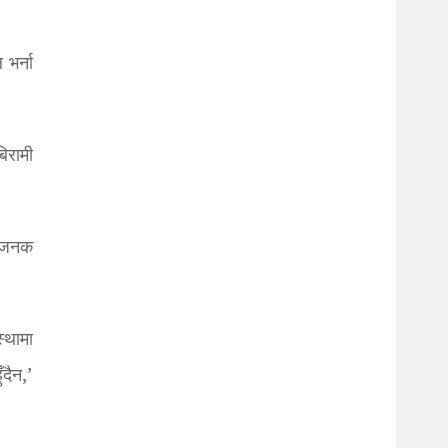
भर्ना
िरामी
याजनक
्थामा
ँदैन,’