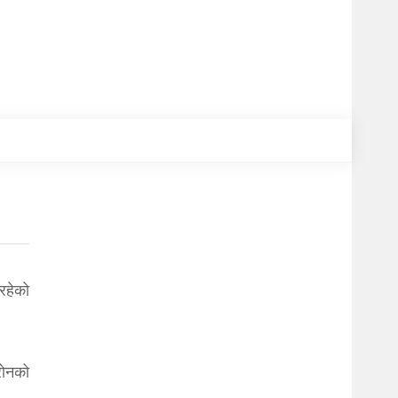
रहेको
रोनको