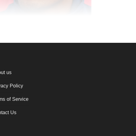
ut us
vacy Policy
ms of Service
tact Us