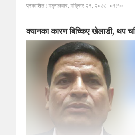
प्रकाशित : मङ्गलबार, मङि्सर २१, २०७८
०९:१०
क्यानका कारण बिच्किए खेलाडी, थप चर्