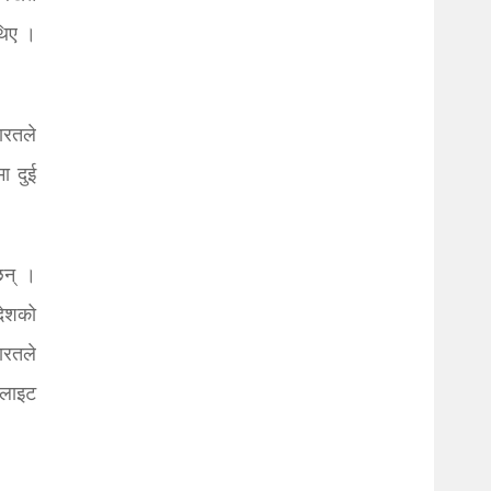
थिए ।
ारतले
ा दुई
ँछन् ।
देशको
भारतले
टलाइट