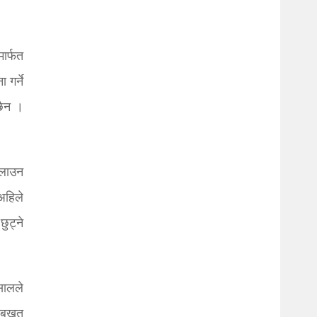
ार्फत
गर्ने
छैन ।
ुलाउन
अहिले
ुट्ने
सालले
यसबखत