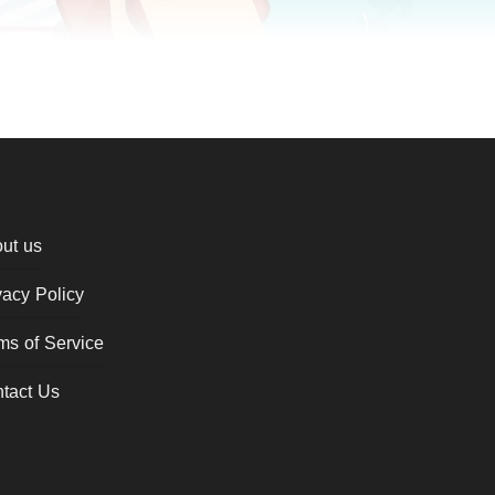
ut us
vacy Policy
ms of Service
tact Us