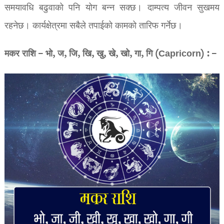
समयावधि बढुवाको पनि योग बन्न सक्छ। दाम्पत्य जीवन सुखमय
रहनेछ। कार्यक्षेत्रमा सबैले तपाईको कामको तारिफ गर्नेछ।
मकर राशि – भो, ज, जि, खि, खु, खे, खो, गा, गि (Capricorn) : –