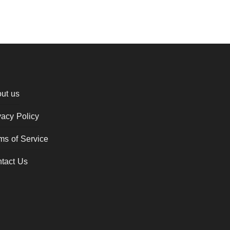
ut us
vacy Policy
ms of Service
tact Us