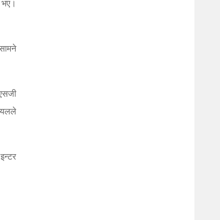
ौट भए।
सामने
िएसजी
ियलले
इन्टर