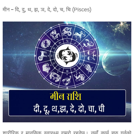
मीन – दि, दु, थ, झ, ञ, दे, दो, च, चि (Pisces)
शारीरिक र मानसिक स्वास्थ्य राम्रो रहनेछ। नयाँ कार्य सुरु गर्नको