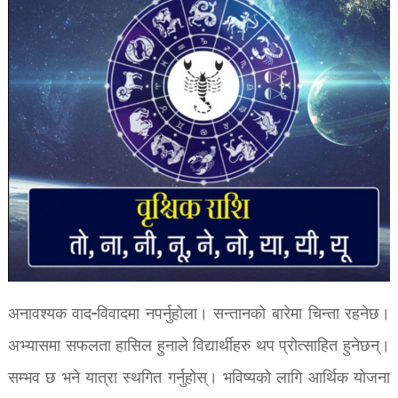
अनावश्यक वाद-विवादमा नपर्नुहोला। सन्तानको बारेमा चिन्ता रहनेछ।
अभ्यासमा सफलता हासिल हुनाले विद्यार्थीहरु थप प्रोत्साहित हुनेछन्।
सम्भव छ भने यात्रा स्थगित गर्नुहोस्। भविष्यको लागि आर्थिक योजना