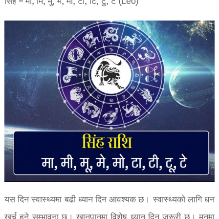
सिंह – मा, मि, मु, मे, मो, टा, टि, टु, टे (Leo)
यस दिन स्वास्थ्यमा बढी ध्यान दिन आवश्यक छ। स्वास्थ्यको लागि धन
खर्च हुने सम्भावना छ। खानपानमा विशेष ध्यान दिन जरूरी छ। मनमा