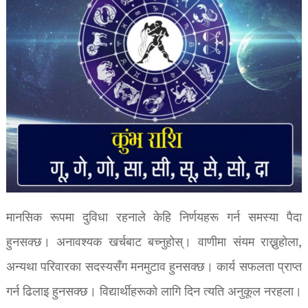
मानसिक रूपमा दुविधा रहनाले केहि निर्णयहरू गर्न समस्या पैदा
हुनसक्छ। अनावश्यक खर्चबाट बच्नुहोस्। वाणीमा संयम राख्नुहोला,
अन्यथा परिवारका सदस्यसँग मनमुटाव हुनसक्छ। कार्य सफलता प्राप्त
गर्न ढिलाइ हुनसक्छ। विद्यार्थीहरूको लागि दिन त्यति अनुकूल नरहला।