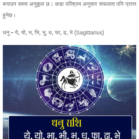
बनाउन समय अनुकूल छ। कडा परिश्रम अनुसार सफलता पनि प्राप्त
हुनेछ।
धनु – ये, यो, भ, भि, भु, ध, फा, ढ, भे (Sagittarius)