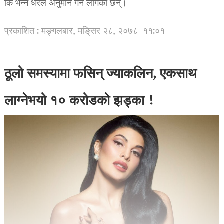
कि भन्ने धेरैले अनुमान गर्न लागेका छन्।
प्रकाशित : मङ्गलबार, मङि्सर २८, २०७८
११:०१
ठूलो समस्यामा फसिन् ज्याकलिन, एकसाथ
लाग्नेभयो १० करोडको झड्का !