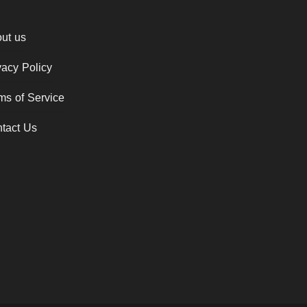
ut us
vacy Policy
ms of Service
tact Us