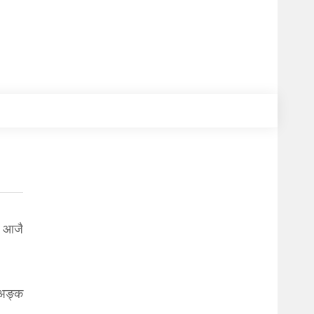
ि आजै
 अङ्क