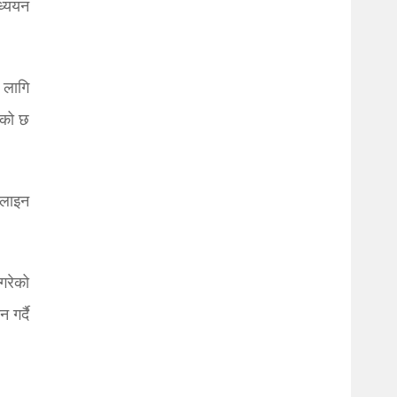
ध्ययन
ा लागि
एको छ
नलाइन
गरेको
गर्दै