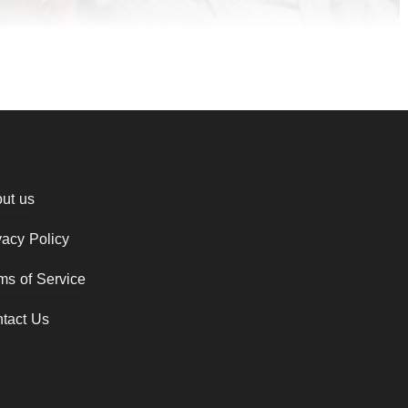
ut us
vacy Policy
ms of Service
tact Us