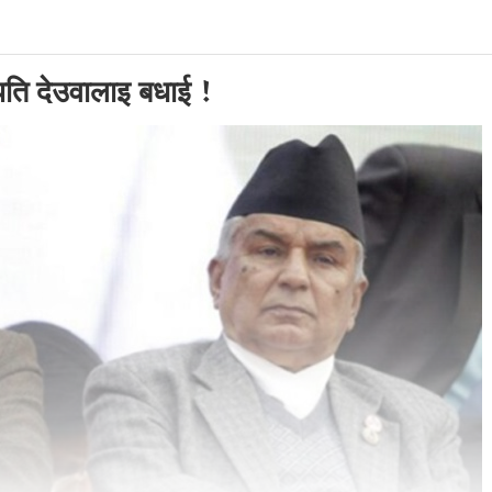
भापति देउवालाइ बधाई !