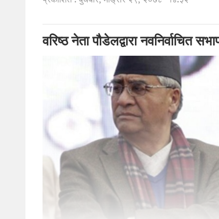
प्रकाशित : बुधबार, मङि्सर २९, २०७८
१४:३२
वरिष्ठ नेता पौडेलद्वारा नवनिर्वाचित स