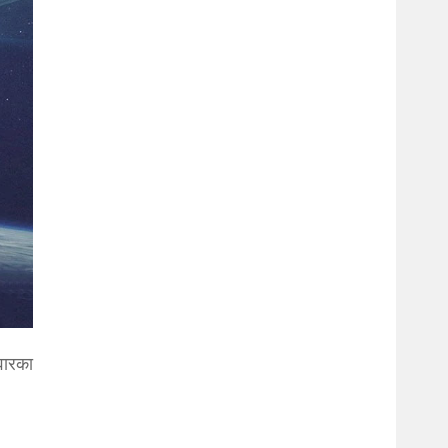
वारका