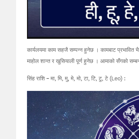
कार्यलयमा काम सहजै सम्पन्न हुनेछ । कामबाट प्रभावित भै
माहोल शान्त र खुसियाली पूर्ण हुनेछ । आमाको सँगको सम्बन्
सिंह राशि – मा, मि, मु, मे, मो, टा, टि, टु, टे (Leo) :