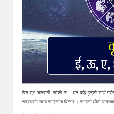
दिन शुभ फलदायी रहेको छ । धन वृद्धि हुनुको साथै पदो
सदस्यसँग समय रमाइलोमा बित्नेछ । रमाइलो छोटो यात्राक