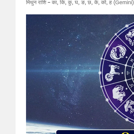
मिथुन राशि – का, कि, कु, घ, ङ, छ, के, को, ह (Gemini)