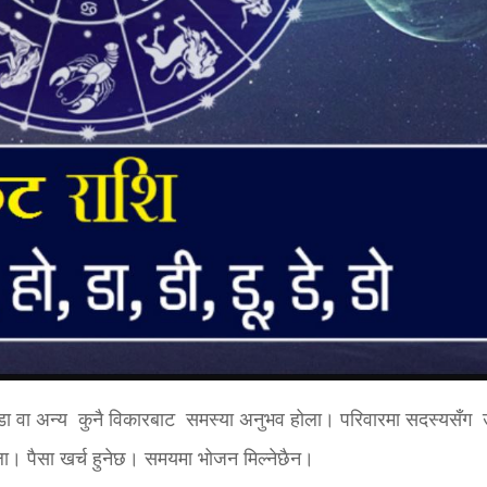
डा वा अन्य कुनै विकारबाट समस्या अनुभव होला। परिवारमा सदस्यसँग 
्ला। पैसा खर्च हुनेछ। समयमा भोजन मिल्नेछैन।