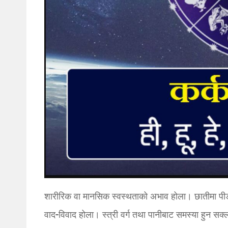
शारीरिक वा मानसिक स्वस्थताको अभाव होला। छातीमा पी
वाद-विवाद होला। स्त्री वर्ग तथा पानीबाट समस्या हुन सक