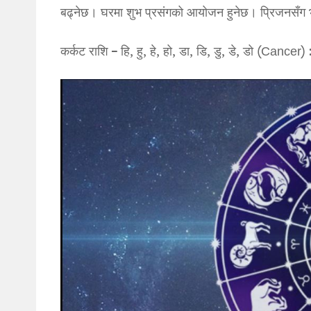
बढ्नेछ। घरमा शुभ प्रसंगको आयोजन हुनेछ। प्रिजनसँग भ
कर्कट राशि – हि, हु, हे, हो, डा, डि, डु, डे, डो (Cancer) 