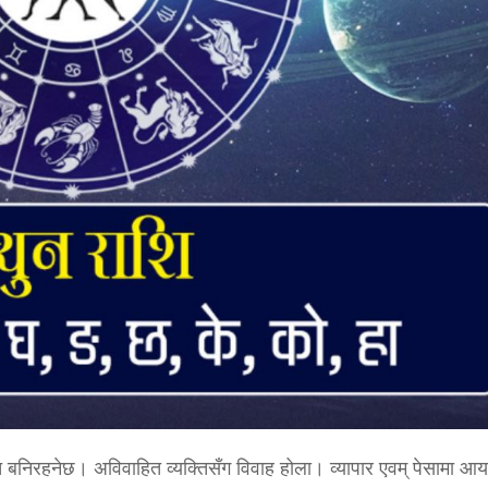
ि बनिरहनेछ। अविवाहित व्यक्तिसँग विवाह होला। व्यापार एवम् पेसामा आय