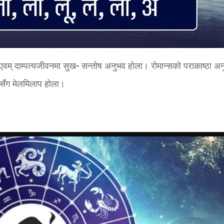
ार एवम् दाम्पत्यजीवनमा सुख- सन्तोष अनुभव होला। रोमान्सको पराकाष्ठा अ
सँग मेलमिलाप होला।