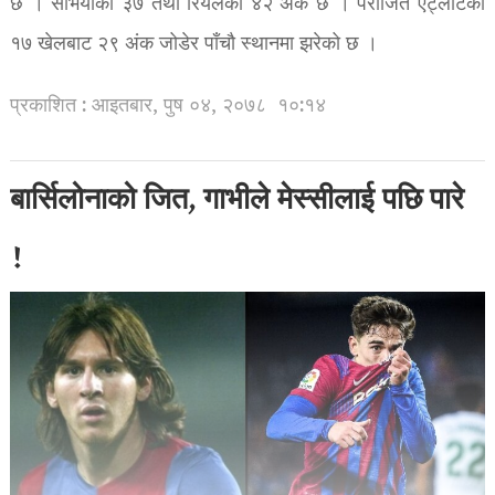
छ । सेभियाको ३७ तथा रियलको ४२ अंक छ । पराजित एट्लेटिको
१७ खेलबाट २९ अंक जोडेर पाँचौ स्थानमा झरेको छ ।
प्रकाशित : आइतबार, पुष ०४, २०७८
१०:१४
बार्सिलोनाको जित, गाभीले मेस्सीलाई पछि पारे
!