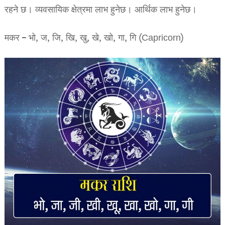
रहने छ। व्यवसायिक क्षेत्रमा लाभ हुनेछ। आर्थिक लाभ हुनेछ।
मकर – भो, ज, जि, खि, खु, खे, खो, गा, गि (Capricorn)