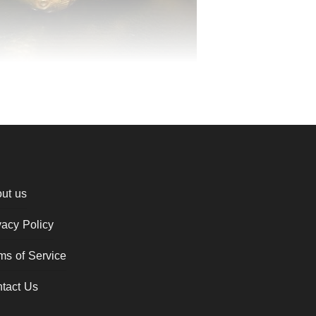
ut us
vacy Policy
ms of Service
tact Us