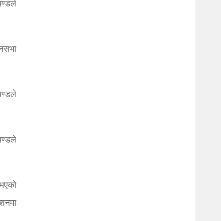
ण्डले
ानसभा
चण्डले
ण्डले
 भएको
ेशनमा