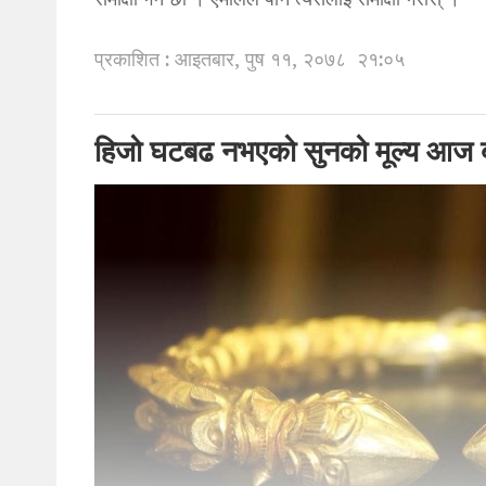
समीक्षा गर्ने छौं । एमालेले पनि त्यसलाई समीक्षा गरोस् ।”
प्रकाशित : आइतबार, पुष ११, २०७८
२१:०५
हिजो घटबढ नभएको सुनको मूल्य आज ब