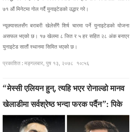
७१ औं मिनेटमा गोल गर्दै युनाइटेडको उद्धार गरे।
न्यूक्यासलसँग बराबरी खेलेसँगै शिर्ष चारमा पर्ने युनाइटेडको योजना
असफल भएको छ। १७ खेलमा ८ जित र ५ हर सहित २८ अंक बनाएर
युनाइटेड सातौं स्थानमा सिमित भएको छ।
प्रकाशित : मङ्गलबार, पुष १३, २०७८
१०:५६
“मेस्सी एलियन हुन्, त्यहि भएर रोनाल्डो मानव
खेलाडीमा सर्वश्रेष्ठ भन्दा फरक पर्दैन”: पिके